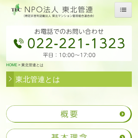
HOME
東北管連とは
概要
基本理念
HOME
東北管連とは
東北管連とは
行動指針
定款
賛助会員
あゆみ
会員について