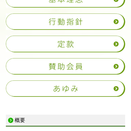
会員特典
年会費
入会申込書
変更届
事業内容
相談センター
理事会運営サポート
管理規約改定サポート
一級建築士事務所
概要
国交省補助事業