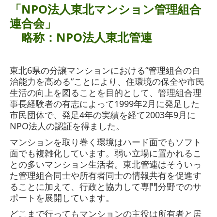
発行物
「NPO法人東北マンション管理組合
連合会」
M-net
略称：NPO法人東北管連
書籍等
リンク
東北6県の分譲マンションにおける”管理組合の自
治能力を高める”ことにより、住環境の保全や市民
関係先
生活の向上を図ることを目的として、管理組合理
事長経験者の有志によって1999年2月に発足した
法令・規約
市民団体で、発足4年の実績を経て2003年9月に
NPO法人の認証を得ました。
管理計画認定
マンションを取り巻く環境はハード面でもソフト
面でも複雑化しています。弱い立場に置かれるこ
との多いマンション生活者。東北管連はそういっ
た管理組合同士や所有者同士の情報共有を促進す
ることに加えて、行政と協力して専門分野でのサ
ポートを展開しています。
どこまで行ってもマンションの主役は所有者と居