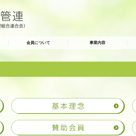
会員について
事業内容
会員特典
年会費
入会申込書
変更届
相談センター
理事会運営サポート
管理規約改定サポート
一級建築士事務所
国交省補助事業
M-
書