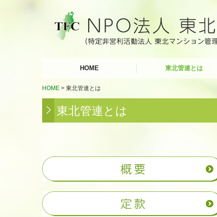
HOME
東北管連とは
HOME
東北管連とは
概要
基本理念
行動指針
定款
賛助会員
あゆみ
東北管連とは