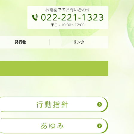
発行物
リンク
net
籍等
関係先
法令・規約
管理計画認定